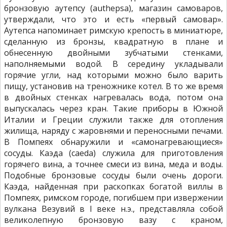
бронзовую аутепсу (authepsa), магазин самоваров,
утверждали, что это и есть «первый самовар».
Аутепса напоминает римскую крепость в миниатюре,
сделанную из бронзы, квадратную в плане и
обнесенную двойными зубчатыми стенками,
наполняемыми водой. В середину укладывали
горячие угли, над которыми можно было варить
пищу, установив на треножнике котел. В то же время
в двойных стенках нагревалась вода, потом она
выпускалась через кран. Такие приборы в Южной
Италии и Греции служили также для отопления
жилища, наряду с жаровнями и переносными печами.
В Помпеях обнаружили и «самонагревающиеся»
сосуды. Каэда (caeda) служила для приготовления
горячего вина, а точнее смеси из вина, меда и воды.
Подобные бронзовые сосуды были очень дороги.
Каэда, найденная при раскопках богатой виллы в
Помпеях, римском городе, погибшем при извержении
вулкана Везувий в I веке н.э., представляла собой
великолепную бронзовую вазу с краном,