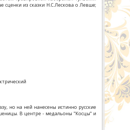
 сценки из сказки Н.С.Лескова о Левше;
ктрический
зу, но на ней нанесены истинно русские
шеницы. В центре - медальоны "Косцы" и