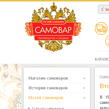
КАТАЛ
Главн
Магазин самоваров
Вт
История самоваров
В 1
Музей самоваров
сам
худо
О музее самоваров