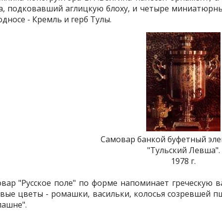
, подковавший аглицкую блоху, и четыре миниатюрные
односе - Кремль и герб Тулы.
Самовар банкой буфетный эле
"Тульский Левша".
1978 г.
вар "Русское поле" по форме напоминает греческую ва
вые цветы - ромашки, васильки, колосья созревшей п
пашне".