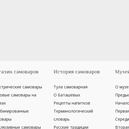
газин самоваров
История самоваров
Музей
ктрические самовары
Тула самоварная
О музе
овые самовары на
О Баташевых
Преды
вах
Рецепты напитков
Начало
бинированные
Терминологический
Первая
овары
словарь
Середи
клюзивные самовары
Русские традиции
Вторая