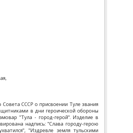
ая,
о Совета СССР о присвоении Туле звания
защитниками в дни героической обороны
амовар "Тула - город-герой". Изделие в
вирована надпись: "Слава городу-герою
ухватился", "Издревле земля тульскими