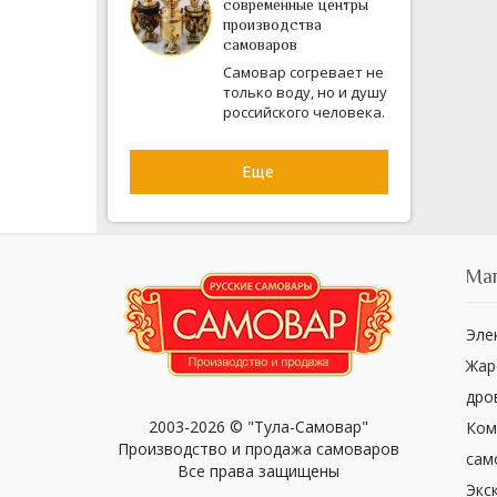
современные центры
производства
самоваров
Самовар согревает не
только воду, но и душу
российского человека.
Еще
Ма
Эле
Жар
дро
2003-2026 © "Тула-Самовар"
Ком
Производство и продажа самоваров
сам
Все права защищены
Экс