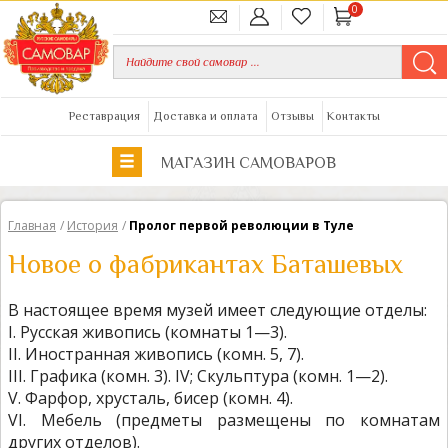
0
Реставрация
Доставка и оплата
Отзывы
Контакты
МАГАЗИН САМОВАРОВ
Главная
/
История
/
Пролог первой революции в Туле
Новое о фабрикантах Баташевых
В настоящее время музей имеет следующие отделы:
I. Русская живопись (комнаты 1—3).
II. Иностранная живопись (комн. 5, 7).
III. Графика (комн. 3). IV; Скульптура (комн. 1—2).
V. Фарфор, хрусталь, бисер (комн. 4).
VI. Мебель (предметы размещены по комнатам
других отделов).